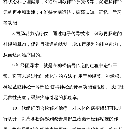
神状态和心理健康；3.通络刺激神经系统传导，促进脑神经
元的再生和重建；4.维持大脑运转，提高认知、记忆、学习
等功能
8
.胃肠动力治疗仪：通过电子传导技术，刺激胃肠道的
神经和肌肉，促进胃肠道的蠕动，增加胃肠道的排空能力，
从而达到治疗目的。
9
.神经阻滞术
：就是在神经信号传递的过程中进行干
预。它可以通过物理或化学的方法
,作用于神经节、神经根、
神经丛或神经干等部位,使得神经的传导功能被阻断。
以消除
无菌性炎症，缓解疼痛引起的肌痉挛。
10
、软组织闭合松解术治疗
：对人体的病变组织可以进
行切开、剥离和松解起到改善局部血液循环松解粘连的作