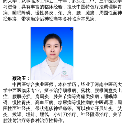
药大学，从事临床工作
近二十
年，多次在二甲、三甲医院学
习进修，具有丰富的临床经验，擅长中医特色疗法调理脾胃
病、睡眠障碍、慢性鼻炎，颈、肩、腰、腿痛，周围性面神
经麻痹、带状疱疹后神经痛等各种临床常见病。
蔡玲玉：
中西医结合执业医师，本科学历，毕业于河南中医药大
学中西医临床专业。擅长治疗颈椎病、落枕、腰椎间盘突出
症、腰肌劳损、肩周炎、膝关节病等疼痛类疾病，睡眠障
碍、慢性胃炎、高血压病、糖尿病等慢性病的中医调理，周
围性面神经炎、带状疱疹神经痛等
。
可以独立开展针灸、艾
灸、拔罐、埋针、埋线、小针刀治疗、神经阻滞治疗、关节
腔注射治疗等多种治疗性操作
。