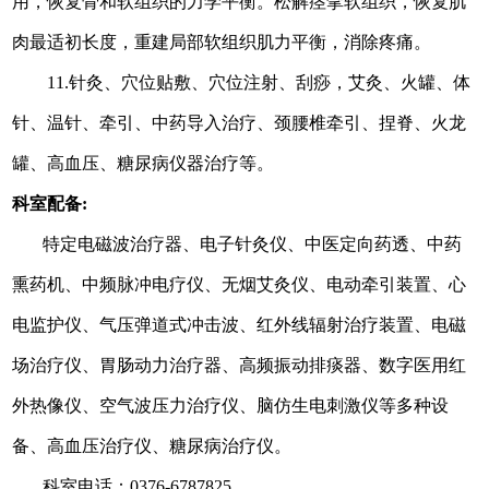
用，恢复骨和软组织的力学平衡。
松解痉挛软组织，恢复肌
肉最适初长度，重建局部软组织肌力平衡，消除疼痛。
11
.针灸、穴位贴敷、穴位注射、刮痧，艾灸、火罐、体
针、温针、牵引、中药导入治疗、颈腰椎牵引、捏脊
、火龙
罐、高血压、糖尿病仪器治疗
等
。
科室配备
:
特定电磁波治疗器、电子针灸仪、中医定向药透、中药
熏
药
机、中频脉冲电疗仪、无烟艾灸仪、电动牵引装置、心
电监护仪、气压弹道式冲击波、红外线辐射治疗装置、电磁
场治疗仪、胃肠动力治疗器、高频振动排痰器、数字医用红
外热像仪、空气波压力治疗仪、脑仿生电刺激仪
等多种设
备、高血压治疗仪、糖尿病治疗仪。
科室电话：0376-6787825