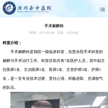
手术麻醉科
时间：2022-03-08 点击：18530次
科室介绍：
手术
麻醉科
是我院一级临床科室，负责全院
手术科室
的
麻醉与手术
治疗
工作。科室目前共有
7名
医护人员，其中
副主
任医师1名
、
主治医师
1名
、
医师1名、主管护
师
3名
、
护师1
名
，是一支
专业
技术过硬、责任心强、
积极进取
、
充
满朝气
的队伍。