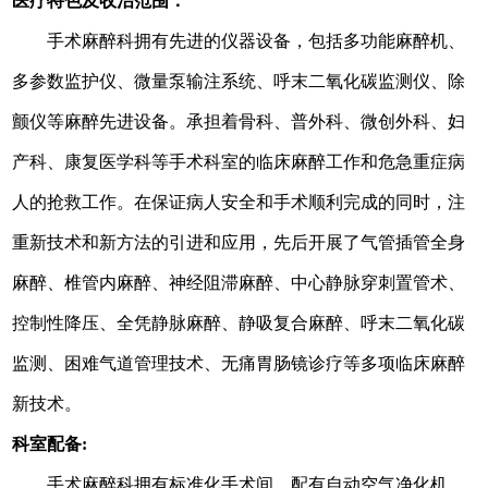
医疗特色及收治范围：
手术
麻醉科拥有先进的仪器设备，包括多功能麻醉机、
多参数监护仪、微量泵输注系统、呼末二氧化碳监测仪
、
除
颤仪等麻醉先进设备。承担着骨科、普外科、
微创外科、
妇
产科
、
康复医学科
等手术科室的临床麻醉工作
和
危急重症病
人的抢救工作。在保证病人安全和手术顺利完成的同时，注
重新技术和新方法的引进和应用，先后开展了气管插管
全身
麻醉
、椎管内麻醉
、
神经阻滞
麻醉
、中心静脉穿刺
置管术
、
控制性降压、全凭静脉麻醉、静吸复合麻醉、呼末二氧化碳
监测、困难气道管理技术
、
无痛胃肠镜
诊疗
等多项临床麻醉
新技术。
科室配备:
手术
麻醉科
拥有
标准化
手术间
，
配有自动空气净化机、