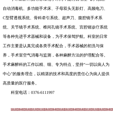
自动消毒机、多功能手术床、子母双头无影灯、高频电刀、
C型臂透视系统、
骨科牵引系统
、
超声刀、
腹腔镜
手术系
统、关节镜手术系统、椎间孔镜手术系统、宫腔镜诊疗系统
等各种先进手术器械和设备，为手术保驾护航。
科
室的日常
工作
主要
是认真完成各类手术配
合，
手术器械的初洗与保
养，手术室空气消毒与监测，各种麻醉方法的护理配合等。
手术麻醉
科
的工作以精、细、专为特点，
坚持“
一切以病人为
中心
”的
服务理念
，以
精湛的技术和高
度的责任心为
病人
提供
高质量的医疗服务
。
科室电话：0376-6111997