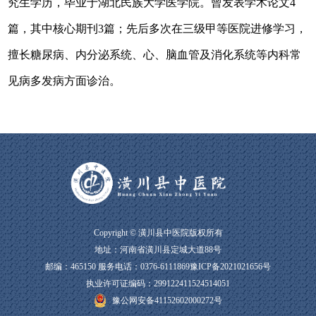
究生学历
，
毕业于湖北民族大学医学院。曾发表学术论文
4
篇，其中核心期刊3篇；
先后多次在三级甲等医院进修学习，
擅长糖尿病、内分泌系统、心、脑血管及消化系统等内科常
见病多发病方面诊治
。
Copyright © 潢川县中医院版权所有
地址：河南省潢川县定城大道88号
邮编：465150 服务电话：
0376-6111869
豫ICP备2021021656号
执业许可证编码：299122411524514051
豫公网安备41152602000272号