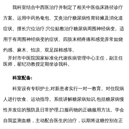
我科室
结合中西医治疗并制定了相关中医临
床路径诊疗
方案。
运用
中药
热奄包
、
艾灸
治疗糖尿病性胃轻瘫及消化道
症状
。
擅长
穴位
治疗
.穴位贴敷治疗糖尿病周围神经病变。适
用于有周围神经病变的
症状
、四肢末梢
疼痛
和感觉弄常如烧
灼感、麻木
、
怕凉
、
双足
踩
棉感
等。
开封市中医院国家标准化代谢疾病管理中心主任，副主任
医师，翟纪功教授定期坐诊我科。
科室配备:
科室
设
有专
职
护士
,对新患者实行一对一教育。对住院病
人进行饮食、运动指导。系统讲解糖尿病知识,包括糖尿病慢
性并发
症
的预防及日常护理
,口
服
药物的正确
服
用方法。学会
自我监测血糖
，
主动配合
医生
的治疗
，
以期将这糖控别在正