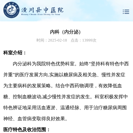
内科（内分泌）
时间：2025-02-18 点击：13999次
科室介绍：
内分泌科
为我院特色优势科室。始终
“
坚持科有特色中西
并重
”
的医疗发展方向
,实施以糖尿病及相关急
、
慢性并发症
为主要病科的发展策略。结合中西药物调理，有效降低血
糖、控制血糖波动
,减少慢性并发症的发生
。
科室积极发挥中
特色辨证地采用活血逐
淤、
温
通
经脉
、
用于治疗糖尿病周围
神经、血管病变取得良好效果。
医疗特色及收治范围：