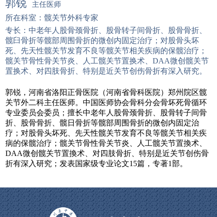
郭锐
主任医师
所在科室：髋关节外科专家
专长：中老年人股骨颈骨折、股骨转子间骨折、股骨骨折、
髋臼骨折等髋部周围骨折的微创内固定治疗；对股骨头坏
死、先天性髋关节发育不良等髋关节相关疾病的保髋治疗；
髋关节骨性骨关节炎、人工髋关节置换术、DAA微创髋关节
置换术、对四肢骨折、特别是近关节创伤骨折有深入研究。
郭锐，河南省洛阳正骨医院（河南省骨科医院）郑州院区髋
关节外二科主任医师。中国医师协会骨科分会骨坏死骨循环
专业委员会委员；擅长中老年人股骨颈骨折、股骨转子间骨
折、股骨骨折、髋日骨折等髋部周围骨折的微创内固定治
疗；对股骨头坏死、先天性髋关节发育不良等髋关节相关疾
病的保髋治疗；髋关节骨性骨关节炎、人工髋关节置換术、
DAA微创髋关节置換术、对四肢骨折、特别是近关节创伤骨
折有深入研究；发表国家级专业论文15篇，专著1部。