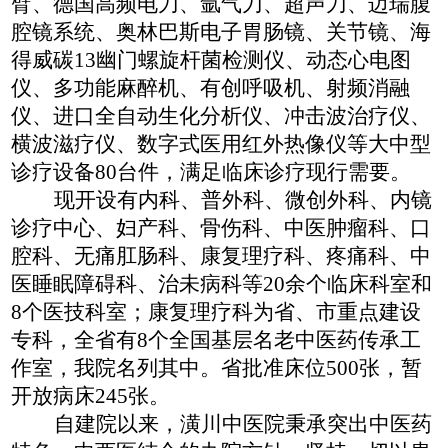
臂、德国高频电刀、氩气刀、超声刀、迈瑞腹
腔镜系统、奥林巴斯电子胃肠镜、关节镜、海
得威碳13幽门螺旋杆菌检测仪、动态心电图
仪、多功能麻醉机、有创呼吸机、射频消融
仪、进口全自动生化分析仪、冲击波治疗仪、
横波滋疗仪、数字式医用红外热像仪等大中型
诊疗设备80台件，满足临床诊疗现行需要。
现开设有内科、普外科、微创外科、内镜
诊疗中心、妇产科、骨伤科、中医肿瘤科、口
腔科、无痛肛肠科、康复理疗科、疼痛科、中
医睡眠障碍科、治未病科等
20余个临床科室和
8个医技科室；康复理疗科为省、市重点建设
专科，全省有8个全国基层名老中医药传承工
作室，我院名列其中。省批准床位500张，暂
开放病床245张。
自建院以来，潢川中医院秉承突出中医药