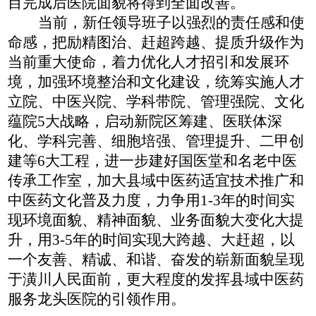
目完成后医院面貌将得到全面改善。
当前，新任领导班子以强烈的责任感和使
命感，把励精图治、赶超跨越、提质升级作为
当前重大使命，着力优化人才招引和发展环
境，加强环境整治和文化建设，统筹实施人才
立院、中医兴院、学科带院、管理强院、文化
蕴院
5大战略，启动新院区筹建、医联体深
化、学科完善、细胞培强、管理提升、二甲创
建等6大工程，进一步建好
国医堂和名老中医
传承工作室，加大县域中医药适宜技术推广和
中医药文化普及力度，
力争用
1-3年的时间实
现环境面貌、精神面貌、业务面貌大变化大提
升，用3-5年的时间实现大跨越、大赶超，以
一个友善、精诚、和谐、奋发的崭新面貌呈现
于潢川人民面前，更大程度的发挥县域中医药
服务龙头医院的引领作用。